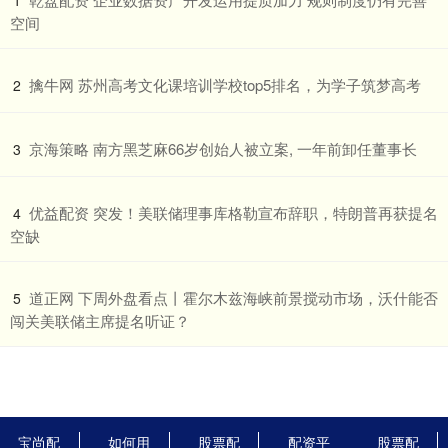
空间
​擒牛网 苏州高考文化课培训学校top5排名，为学子筑梦高考
2
​京海策略 南方黑芝麻66岁创始人被立案, 一年前卸任董事长
3
​优益配资 突发！美联储理事库格勒宣布辞职，特朗普再获提名
4
空缺
​道正网 下周外盘看点丨霍尔木兹海峡前景搅动市场，沃什能否
5
闯关美联储主席提名听证？
宝尚配
如何用
股票配
配资平
股票配