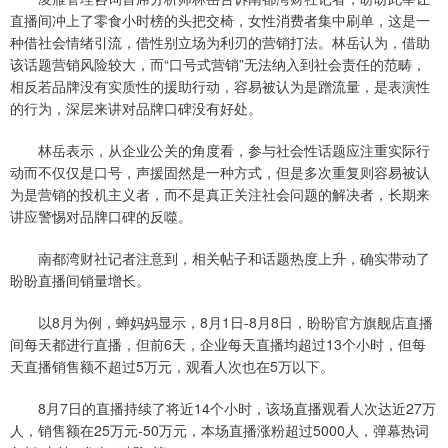
直播间冲上了零食小时榜的头把交椅，女性消费者集中刷单，这是一
种借社会情绪引流，借性别立场为利刃的营销打法。林岳认为，借助
该话题营销风险较大，而“口号式营销”无法纳入到社会责任的范畴，
相反若品牌没有实质性的援助行动，容易被认为是蹭流量，是表演性
的行为，深层来讲对品牌口碑没有好处。
林岳表示，从企业公关的角度看，参与社会性话题应注重实际行
动而不仅仅是口号，声援固然是一种方式，但是多次重复则容易被认
为是营销的投机主义者，而不是真正关注社会问题的解决者，长期来
讲应警惕对品牌口碑的反噬。
南都湾财社记者注意到，相关帖子和话题热度上升，确实带动了
盼盼直播间销量增长。
以8月为例，蝉妈妈显示，8月1日-8月8日，盼盼官方旗舰店直播
间每天都进行直播，但前6天，企业每天直播均超过13个小时，但每
天直播销售额不超过5万元，观看人次也在5万以下。
8月7日的直播持续了将近14个小时，该场直播观看人次达近27万
人，销售额在25万元-50万元，本场直播涨粉超过5000人，弹幕热词