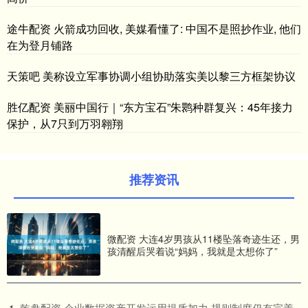
途牛配资 火箭成功回收, 美媒看懂了: 中国不是照抄作业, 他们
在为登月铺路
天策吧 美称设立军事协调小组协助落实美以黎三方框架协议
胜亿配资 美丽中国行｜“东方宝石”朱鹮种群复兴：45年接力
保护，从7只到万羽翱翔
推荐资讯
微配资 大连4岁男孩从11楼坠落奇迹生还，男
孩清醒后哭着说“妈妈，我就是太想你了”
​乾盘配资 企业数据资产开发运用提质加力 规则制度仍有完善
1