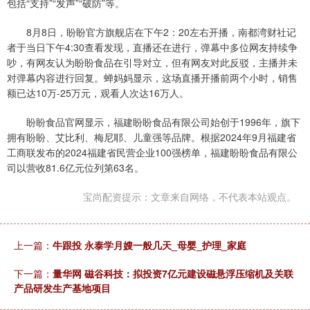
包括“支持”“发声”“破防”等。
8月8日，盼盼官方旗舰店在下午2：20左右开播，南都湾财社记
者于当日下午4:30查看发现，直播还在进行，弹幕中多位网友持续争
吵，有网友认为盼盼食品在引导对立，但有网友对此反驳，主播并未
对弹幕内容进行回复。蝉妈妈显示，这场直播开播前两个小时，销售
额已达10万-25万元，观看人次达16万人。
盼盼食品官网显示，福建盼盼食品有限公司始创于1996年，旗下
拥有盼盼、艾比利、梅尼耶、儿童强等品牌。根据2024年9月福建省
工商联发布的2024福建省民营企业100强榜单，福建盼盼食品有限公
司以营收81.6亿元位列第63名。
宝尚配资提示：文章来自网络，不代表本站观点。
上一篇：
牛跟投 永泰学月嫂一般几天_母婴_护理_家庭
下一篇：
量华网 磁谷科技：拟投资7亿元建设磁悬浮压缩机及关联
产品研发生产基地项目