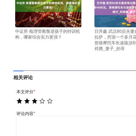
中证所 梳理管教叛逆孩子的特训机
日升鑫 武汉80后夫
构，哪家综合实力更强？
拉萨，穷游一个多月花
曾骑摩托车长途跋涉到
祥携_妻子_的哥
相关评论
本文评分
*
评论内容
*