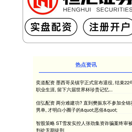
热点资讯
奕道配资 墨西哥吴镇宇正式宣布退役, 结束22
职业生涯, 留下六届世界杯珍贵记忆...
信弘配资 两分难建功? 直到樊振东不参加全锦
男单, 才明白小圈子的&quot;恶俗&quot;
智股策略 ST雪发实控人张劲集资诈骗案终审
判处无期徒刑