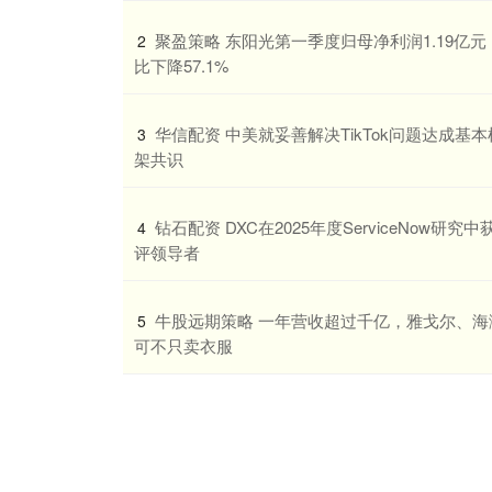
​聚盈策略 东阳光第一季度归母净利润1.19亿元
2
比下降57.1%
​华信配资 中美就妥善解决TikTok问题达成基本
3
架共识
​钻石配资 DXC在2025年度ServiceNow研究中
4
评领导者
​牛股远期策略 一年营收超过千亿，雅戈尔、海
5
可不只卖衣服