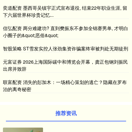
奕道配资 墨西哥吴镇宇正式宣布退役, 结束22年职业生涯, 留
下六届世界杯珍贵记忆...
信弘配资 两分难建功? 直到樊振东不参加全锦赛男单, 才明白
小圈子的&quot;恶俗&quot;
智股策略 ST雪发实控人张劲集资诈骗案终审被判处无期徒刑
元富证券 2026上海国际碳中和博览会开幕，龚正包钢刘振民
出席并致辞
联富配资 消失的彭加木：一场精心策划的逃亡？隐藏在罗布
泊的离奇秘密
推荐资讯