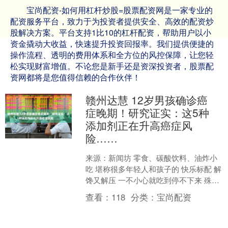
宝尚配资-如何用杠杆炒股=股票配资网是一家专业的
配资服务平台，致力于为投资者提供安全、高效的配资炒
股解决方案。平台支持1比10的杠杆配资，帮助用户以小
资金撬动大收益，快速提升投资回报率。我们提供便捷的
操作流程、透明的费用体系和全方位的风控保障，让您轻
松实现财富增值。不论您是新手还是资深投资者，股票配
资网都将是您值得信赖的合作伙伴！
赣州达慧 12岁男孩确诊癌
症晚期！研究证实：这5种
添加剂正在升高癌症风
险……
来源：新闻坊 零食、碳酸饮料、油炸小
吃 堪称很多年轻人和孩子的 快乐标配 解
馋又解压 一不小心就吃到停不下来 殊不
知很多加工食品里 藏着各类添加剂且具
查看：
118
分类：
宝尚配资
上瘾机制 ....