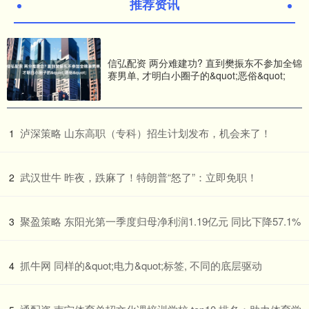
推荐资讯
信弘配资 两分难建功? 直到樊振东不参加全锦
赛男单, 才明白小圈子的&quot;恶俗&quot;
​泸深策略 山东高职（专科）招生计划发布，机会来了！
1
​武汉世牛 昨夜，跌麻了！特朗普“怒了”：立即免职！
2
​聚盈策略 东阳光第一季度归母净利润1.19亿元 同比下降57.1%
3
​抓牛网 同样的&quot;电力&quot;标签, 不同的底层驱动
4