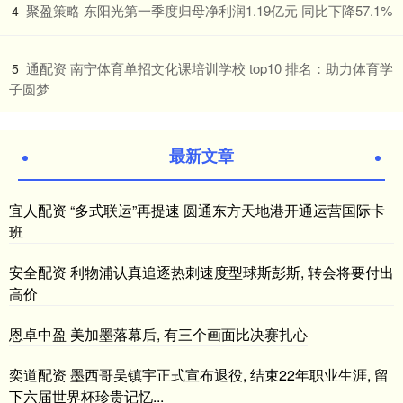
​聚盈策略 东阳光第一季度归母净利润1.19亿元 同比下降57.1%
4
​通配资 南宁体育单招文化课培训学校 top10 排名：助力体育学
5
子圆梦
最新文章
宜人配资 “多式联运”再提速 圆通东方天地港开通运营国际卡
班
安全配资 利物浦认真追逐热刺速度型球斯彭斯, 转会将要付出
高价
恩卓中盈 美加墨落幕后, 有三个画面比决赛扎心
奕道配资 墨西哥吴镇宇正式宣布退役, 结束22年职业生涯, 留
下六届世界杯珍贵记忆...