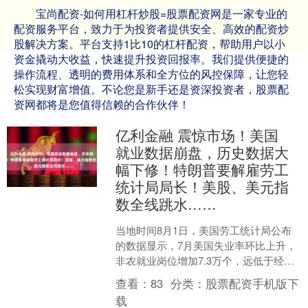
宝尚配资-如何用杠杆炒股=股票配资网是一家专业的
配资服务平台，致力于为投资者提供安全、高效的配资炒
股解决方案。平台支持1比10的杠杆配资，帮助用户以小
资金撬动大收益，快速提升投资回报率。我们提供便捷的
操作流程、透明的费用体系和全方位的风控保障，让您轻
松实现财富增值。不论您是新手还是资深投资者，股票配
资网都将是您值得信赖的合作伙伴！
亿利金融 震惊市场！美国
就业数据崩盘，历史数据大
幅下修！特朗普要解雇劳工
统计局局长！美股、美元指
数全线跳水……
当地时间8月1日，美国劳工统计局公布
的数据显示，7月美国失业率环比上升，
非农就业岗位增加7.3万个，远低于经济
学家此前预期的10万个。与此同时，美
查看：
83
分类：
股票配资手机版下
国劳工统计局对....
载